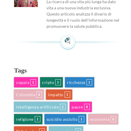
La ricerca di una vita più lunga ha dato
vita a una nuova industria esclusiva.
Questo articolo analizza il divario di
longevità e il ruolo dell’informazione nel
promuovere la salute pubblica.
Tags
coppia
cripto
ricchezza
1
1
1
Colombia
impatto
4
1
intelligenza artificiale
paure
2
0
religione
suicidio assisito
economia
1
1
6