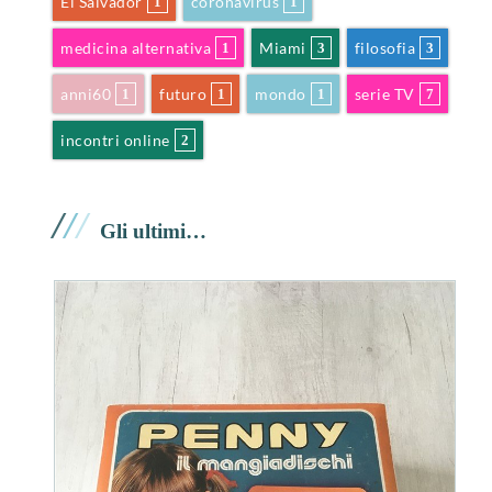
El Salvador
coronavirus
1
1
medicina alternativa
Miami
filosofia
1
3
3
anni60
futuro
mondo
serie TV
1
1
1
7
incontri online
2
/
/
/
Gli ultimi…