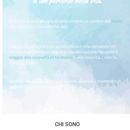
il tuo percorso
nella vita.
Si tratta di abbracciare il cambiamento e correre dei
rischi
alla ricerca di una vita che ami.
Che tu sia arrivato a un vicolo cieco o stia cercando un
percorso alternativo, seguire una deviazione riguarda il
viaggio alla scoperta di te stesso
e alla crescita… non la
destinazione.
Se dove sei non è dove vuoi essere, allora è il momento di
seguire la tua deviazione…
CHI SONO