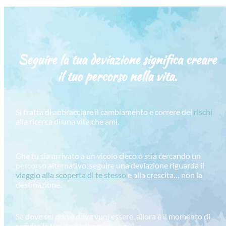
Seguire la tua deviazione significa creare
il tuo percorso
nella vita.
Si tratta di abbracciare il cambiamento e correre dei
rischi
alla ricerca di una vita che ami.
Che tu sia arrivato a un vicolo cieco o stia cercando un
percorso alternativo, seguire una deviazione riguarda il
viaggio alla scoperta di te stesso
e alla crescita… non la
destinazione.
Se dove sei non è dove vuoi essere, allora è il momento di
seguire la tua deviazione…