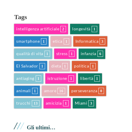
Tags
intelligenza artificiale
longevità
2
1
smartphone
etica
Informatica
1
1
3
qualità di vita
stress
infanzia
1
1
6
El Salvador
dieta
politica
1
1
1
antiaging
istruzione
libertà
1
1
1
animali
amore
perseveranza
1
16
0
trucchi
amicizia
Miami
13
1
3
/
/
/
Gli ultimi…