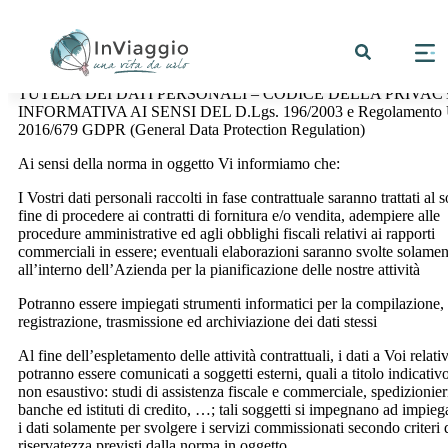
TUTELA DEI DATI PERSONALI – CODICE DELLA PRIVAC
INFORMATIVA AI SENSI DEL D.Lgs. 196/2003 e Regolamento
2016/679 GDPR (General Data Protection Regulation)
Ai sensi della norma in oggetto Vi informiamo che:
I Vostri dati personali raccolti in fase contrattuale saranno trattati al s
fine di procedere ai contratti di fornitura e/o vendita, adempiere alle
procedure amministrative ed agli obblighi fiscali relativi ai rapporti
commerciali in essere; eventuali elaborazioni saranno svolte solamen
all’interno dell’Azienda per la pianificazione delle nostre attività
Potranno essere impiegati strumenti informatici per la compilazione,
registrazione, trasmissione ed archiviazione dei dati stessi
Al fine dell’espletamento delle attività contrattuali, i dati a Voi relativ
potranno essere comunicati a soggetti esterni, quali a titolo indicativ
non esaustivo: studi di assistenza fiscale e commerciale, spedizionier
banche ed istituti di credito, …; tali soggetti si impegnano ad impieg
i dati solamente per svolgere i servizi commissionati secondo criteri 
riservatezza previsti dalla norma in oggetto.