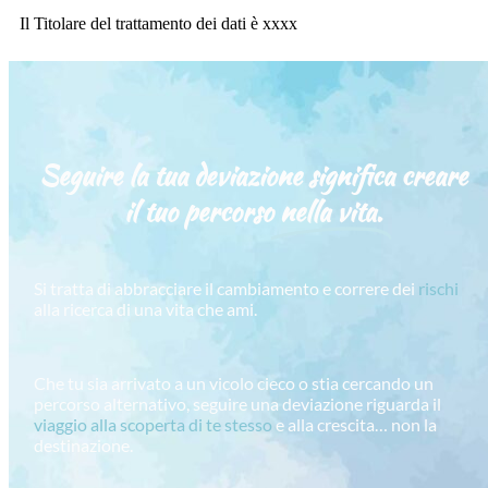
Il Titolare del trattamento dei dati è xxxx
Seguire la tua deviazione significa creare
il tuo percorso
nella vita.
Si tratta di abbracciare il cambiamento e correre dei
rischi
alla ricerca di una vita che ami.
Che tu sia arrivato a un vicolo cieco o stia cercando un
percorso alternativo, seguire una deviazione riguarda il
viaggio alla scoperta di te stesso
e alla crescita… non la
destinazione.