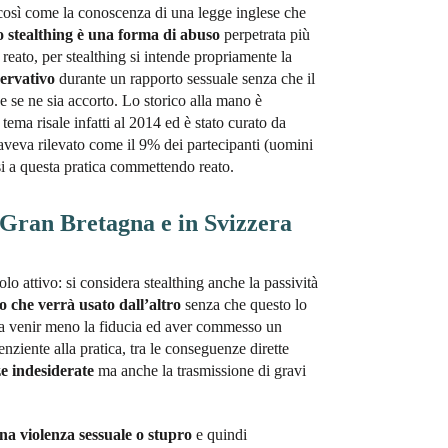
così come la conoscenza di una legge inglese che
o stealthing è una forma di abuso
perpetrata più
reato, per stealthing si intende propriamente la
servativo
durante un rapporto sessuale senza che il
e se ne sia accorto. Lo storico alla mano è
tema risale infatti al 2014 ed è stato curato da
aveva rilevato come il 9% dei partecipanti (uomini
i a questa pratica commettendo reato.
n Gran Bretagna e in Svizzera
lo attivo: si considera stealthing anche la passività
o che verrà usato dall’altro
senza che questo lo
e a venir meno la fiducia ed aver commesso un
nziente alla pratica, tra le conseguenze dirette
e indesiderate
ma anche la trasmissione di gravi
na violenza sessuale o stupro
e quindi