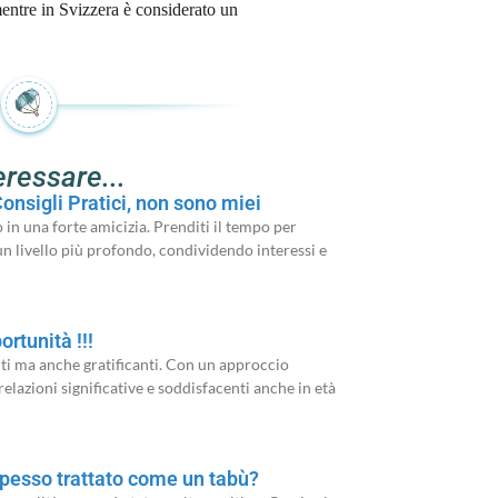
ntre in Svizzera è considerato un
eressare...
onsigli Pratici, non sono miei
in una forte amicizia. Prenditi il tempo per
un livello più profondo, condividendo interessi e
rtunità !!!
i ma anche gratificanti. Con un approccio
relazioni significative e soddisfacenti anche in età
pesso trattato come un tabù?