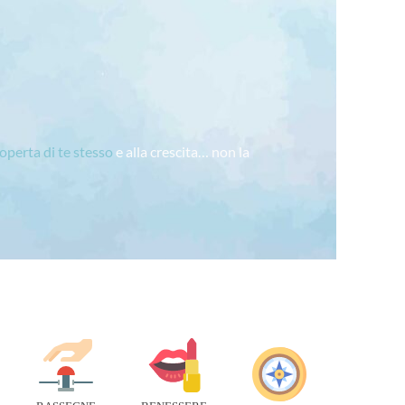
coperta di te stesso
e alla crescita… non la