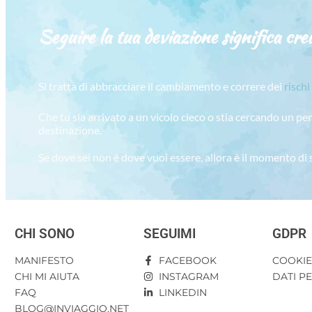
Seguire la tua deviazione significa crea
Si tratta di abbracciare il cambiamento e correre dei
rischi
Che tu sia arrivato a un vicolo cieco o stia cercando un pe
destinazione.
Se dove sei non è dove vuoi essere, allora è il momento di
CHI SONO
SEGUIMI
GDPR
MANIFESTO
FACEBOOK
COOKI
CHI MI AIUTA
INSTAGRAM
DATI P
FAQ
LINKEDIN
BLOG@INVIAGGIO.NET