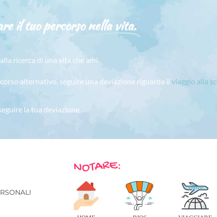
re il tuo percorso
nella vita.
alla ricerca di una vita che ami.
rcorso alternativo, seguire una deviazione riguarda il
viaggio alla s
 seguire la tua deviazione…
E
ERSONALI