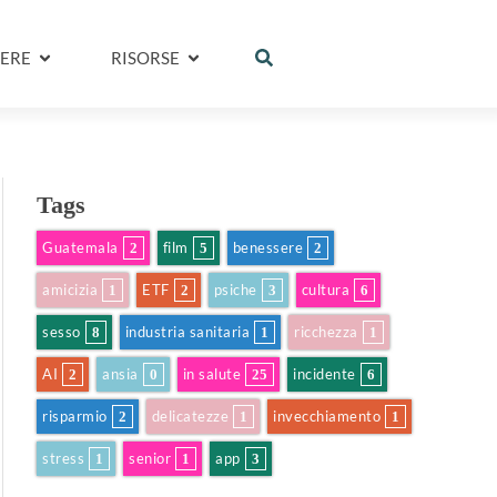
ERE
RISORSE
Tags
Guatemala
film
benessere
2
5
2
amicizia
ETF
psiche
cultura
1
2
3
6
sesso
industria sanitaria
ricchezza
8
1
1
AI
ansia
in salute
incidente
2
0
25
6
risparmio
delicatezze
invecchiamento
2
1
1
stress
senior
app
1
1
3