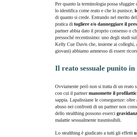
Per quanto la terminologia possa sfuggire 
lo identifica come reato e che lo punisce,
l
di quanto si crede. Entrando nel merito del 
pratica di
togliere e/o danneggiare il pre
partner abbia dato il proprio consenso o ch
pressoché recentissimo: uno degli studi sul 
Kelly Cue Davis che, insieme ai colleghi, 
giovani) abbiamo ammesso di essere ricors
Il reato sessuale punito i
Ovviamente però non si tratta di un reato so
con cui il partner
manomette il profilattic
sappia. Lapalissiane le conseguenze: oltr
abuso nei confronti di un partner non conse
dello stealthing possono esserci
gravidanz
malattie sessualmente trasmissibili.
Lo stealthing è giudicato a tutti gli effetti
u