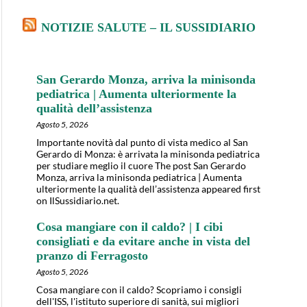
NOTIZIE SALUTE – IL SUSSIDIARIO
San Gerardo Monza, arriva la minisonda
pediatrica | Aumenta ulteriormente la
qualità dell’assistenza
Agosto 5, 2026
Importante novità dal punto di vista medico al San
Gerardo di Monza: è arrivata la minisonda pediatrica
per studiare meglio il cuore The post San Gerardo
Monza, arriva la minisonda pediatrica | Aumenta
ulteriormente la qualità dell’assistenza appeared first
on IlSussidiario.net.
Cosa mangiare con il caldo? | I cibi
consigliati e da evitare anche in vista del
pranzo di Ferragosto
Agosto 5, 2026
Cosa mangiare con il caldo? Scopriamo i consigli
dell'ISS, l'istituto superiore di sanità, sui migliori