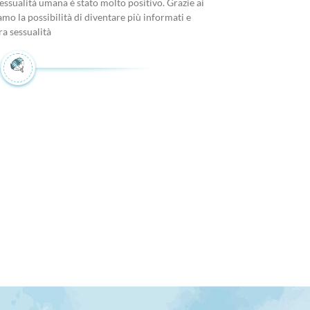
sessualità umana è stato molto positivo. Grazie ai
amo la possibilità di diventare più informati e
ra sessualità