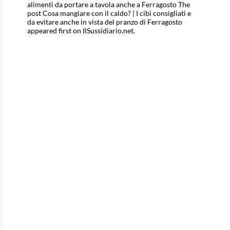
alimenti da portare a tavola anche a Ferragosto The
post Cosa mangiare con il caldo? | I cibi consigliati e
da evitare anche in vista del pranzo di Ferragosto
appeared first on IlSussidiario.net.