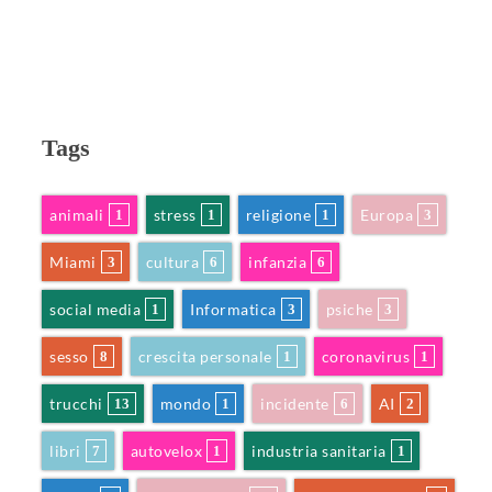
Tags
animali
stress
religione
Europa
1
1
1
3
Miami
cultura
infanzia
3
6
6
social media
Informatica
psiche
1
3
3
sesso
crescita personale
coronavirus
8
1
1
trucchi
mondo
incidente
AI
13
1
6
2
libri
autovelox
industria sanitaria
7
1
1