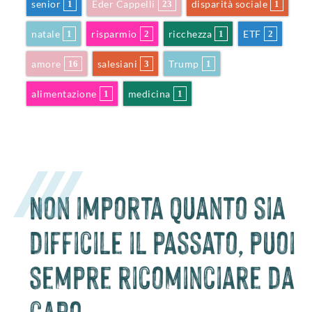
senior
Eder Cappelli
disparità sociale
1
23
1
natale
risparmio
ricchezza
ETF
1
2
1
2
amore
salesiani
Trump
16
3
1
alimentazione
medicina
1
1
Non importa quanto sia
difficile il passato, puoi
sempre ricominciare da
capo