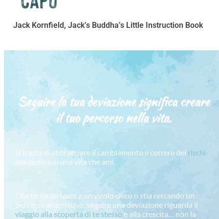
Jack Kornfield, Jack’s Buddha’s Little Instruction Book
Seguire la tua deviazione significa creare
il tuo percorso
nella vita.
Si tratta di abbracciare il cambiamento e correre dei
rischi
alla ricerca di una vita che ami.
Che tu sia arrivato a un vicolo cieco o stia cercando un
percorso alternativo, seguire una deviazione riguarda il
viaggio alla scoperta di te stesso
e alla crescita… non la