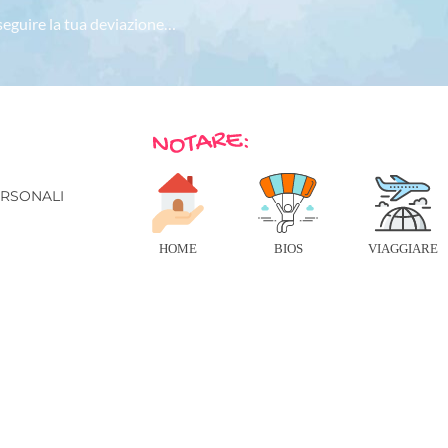
 seguire la tua deviazione…
E
ERSONALI
HOME
BIOS
VIAGGIARE
© 2026 IN VIAGGIO - TUTTI I DIRITTI RISERVATI