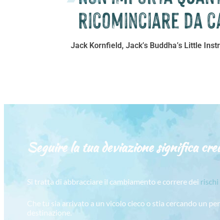
ricominciare da c
Jack Kornfield, Jack’s Buddha’s Little Inst
Seguire la tua deviazione significa crea
Si tratta di abbracciare il cambiamento e correre dei
rischi
Che tu sia arrivato a un vicolo cieco o stia cercando un pe
destinazione.