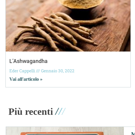
L’Ashwagandha
Eder Cappelli
Gennaio 30, 2022
Vai all'articolo »
/
/
/
Più recenti
M