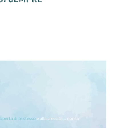
coperta di te stesso
e alla crescita… non la