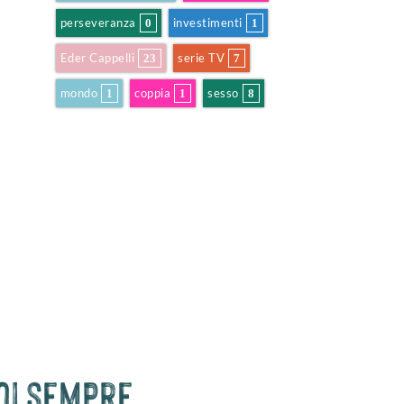
perseveranza
investimenti
0
1
Eder Cappelli
serie TV
23
7
mondo
coppia
sesso
1
1
8
uoi sempre