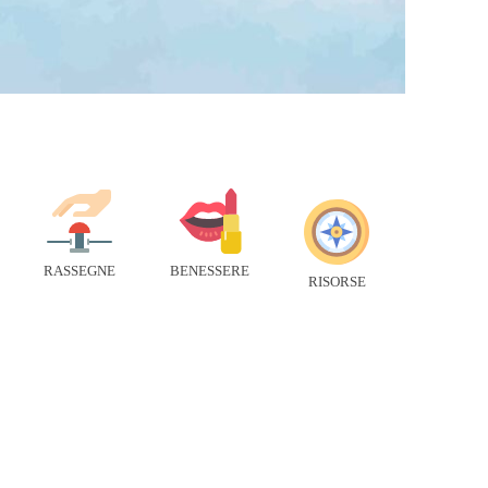
RASSEGNE
BENESSERE
RISORSE