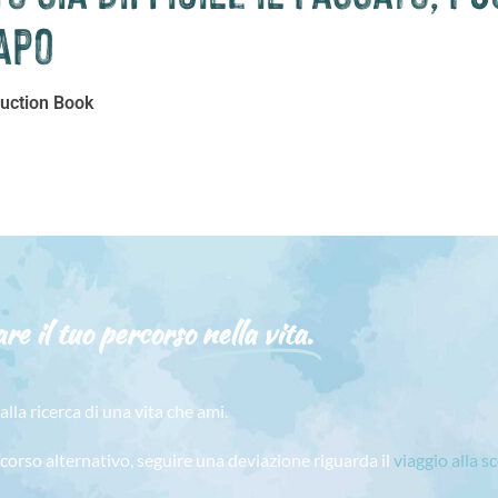
apo
ruction Book
re il tuo percorso
nella vita.
alla ricerca di una vita che ami.
rcorso alternativo, seguire una deviazione riguarda il
viaggio alla s