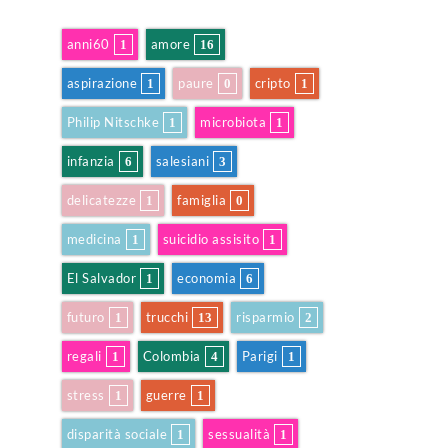
anni60
amore
1
16
aspirazione
paure
cripto
1
0
1
Philip Nitschke
microbiota
1
1
infanzia
salesiani
6
3
delicatezze
famiglia
1
0
medicina
suicidio assisito
1
1
El Salvador
economia
1
6
futuro
trucchi
risparmio
1
13
2
regali
Colombia
Parigi
1
4
1
stress
guerre
1
1
disparità sociale
sessualità
1
1