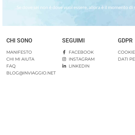
Se dove sei non è dove vuoi essere, allora è il momento di
CHI SONO
SEGUIMI
GDPR
MANIFESTO
FACEBOOK
COOKI
CHI MI AIUTA
INSTAGRAM
DATI P
FAQ
LINKEDIN
BLOG@INVIAGGIO.NET