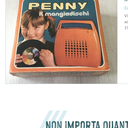
E
Vi
ad
1
Non importa quanto