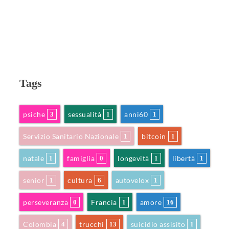
Tags
psiche
sessualità
anni60
3
1
1
Servizio Sanitario Nazionale
bitcoin
1
1
natale
famiglia
longevità
libertà
1
0
1
1
senior
cultura
autovelox
1
6
1
perseveranza
Francia
amore
0
1
16
Colombia
trucchi
suicidio assisito
4
13
1