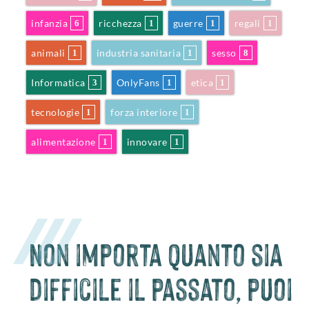
infanzia
ricchezza
guerre
regali
6
1
1
1
animali
industria sanitaria
sesso
1
1
8
Informatica
OnlyFans
etica
3
1
1
tecnologie
forza interiore
1
1
alimentazione
innovare
1
1
Non importa quanto sia
difficile il passato, puoi