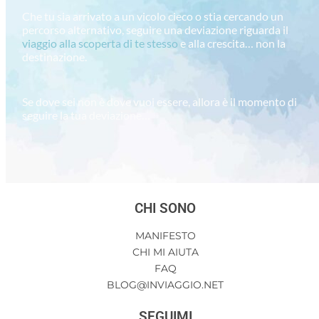
Che tu sia arrivato a un vicolo cieco o stia cercando un
percorso alternativo, seguire una deviazione riguarda il
viaggio alla scoperta di te stesso
e alla crescita… non la
destinazione.
Se dove sei non è dove vuoi essere, allora è il momento di
seguire la tua deviazione…
CHI SONO
MANIFESTO
CHI MI AIUTA
FAQ
BLOG@INVIAGGIO.NET
SEGUIMI