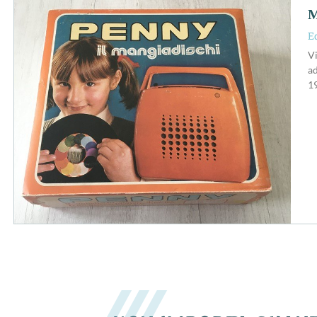
M
E
Vi
ad
1