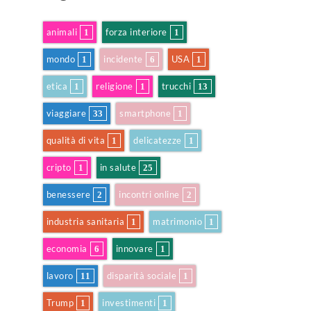
animali
forza interiore
1
1
mondo
incidente
USA
1
6
1
etica
religione
trucchi
1
1
13
viaggiare
smartphone
33
1
qualità di vita
delicatezze
1
1
cripto
in salute
1
25
benessere
incontri online
2
2
industria sanitaria
matrimonio
1
1
economia
innovare
6
1
lavoro
disparità sociale
11
1
Trump
investimenti
1
1