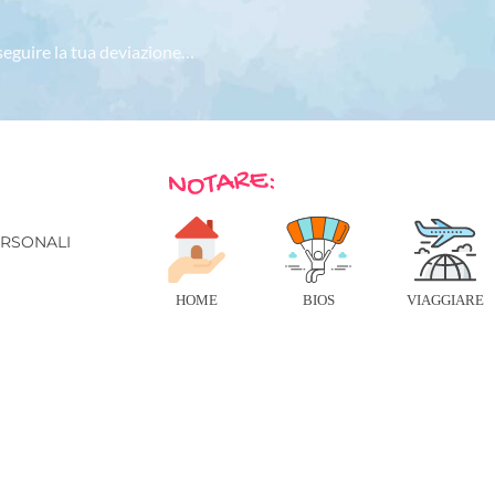
 seguire la tua deviazione…
E
ERSONALI
HOME
BIOS
VIAGGIARE
© 2026 IN VIAGGIO - TUTTI I DIRITTI RISERVATI