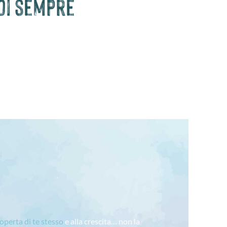
uoi sempre
coperta di te stesso
e alla crescita… non la