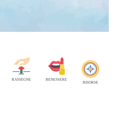
RASSEGNE
BENESSERE
RISORSE