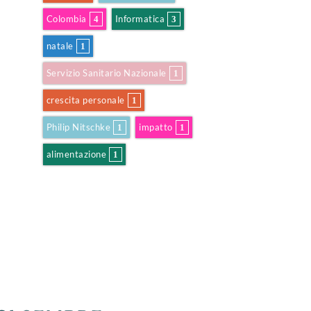
Colombia
Informatica
4
3
natale
1
Servizio Sanitario Nazionale
1
crescita personale
1
Philip Nitschke
impatto
1
1
alimentazione
1