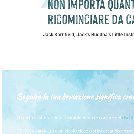
Non importa quanto
ricominciare da c
Jack Kornfield, Jack’s Buddha’s Little Inst
Seguire la tua deviazione significa crea
Si tratta di abbracciare il cambiamento e correre dei
rischi
Che tu sia arrivato a un vicolo cieco o stia cercando un pe