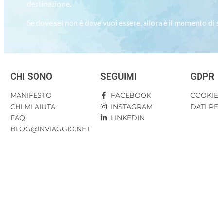
destinazione.
Se dove sei non è dove vuoi essere, allora è il momento di
CHI SONO
SEGUIMI
GDPR
MANIFESTO
FACEBOOK
COOKI
CHI MI AIUTA
INSTAGRAM
DATI P
FAQ
LINKEDIN
BLOG@INVIAGGIO.NET