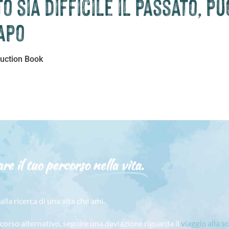
 sia difficile il passato, p
apo
ruction Book
re il tuo percorso
nella vita.
alla ricerca di una vita che ami.
rcorso alternativo, seguire una deviazione riguarda il
viaggio alla s