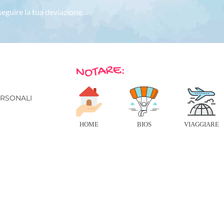
 seguire la tua deviazione…
E
ERSONALI
HOME
BIOS
VIAGGIARE
© 2026 IN VIAGGIO - TUTTI I DIRITTI RISERVATI