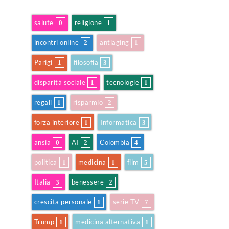
salute
religione
0
1
incontri online
antiaging
2
1
Parigi
filosofia
1
3
disparità sociale
tecnologie
1
1
regali
risparmio
1
2
forza interiore
Informatica
1
3
ansia
AI
Colombia
0
2
4
politica
medicina
film
1
1
5
Italia
benessere
3
2
crescita personale
serie TV
1
7
Trump
medicina alternativa
1
1