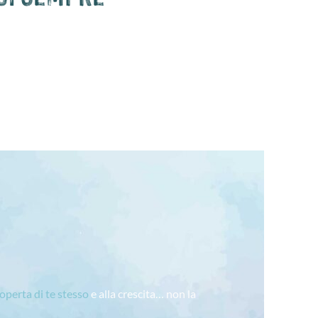
coperta di te stesso
e alla crescita… non la