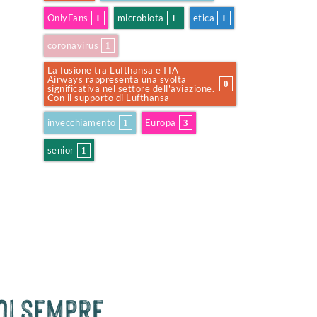
OnlyFans
microbiota
etica
1
1
1
coronavirus
1
La fusione tra Lufthansa e ITA
Airways rappresenta una svolta
0
significativa nel settore dell'aviazione.
Con il supporto di Lufthansa
invecchiamento
Europa
1
3
senior
1
uoi sempre