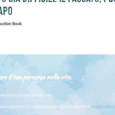
apo
ruction Book
re il tuo percorso
nella vita.
alla ricerca di una vita che ami.
rcorso alternativo, seguire una deviazione riguarda il
viaggio alla s