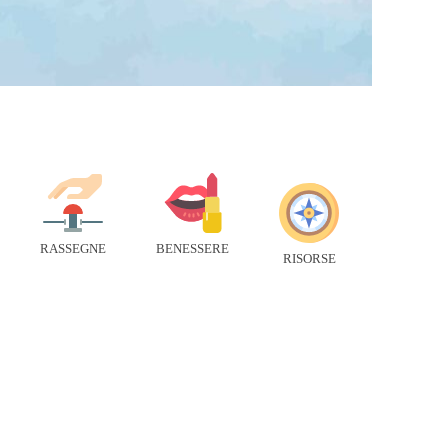
RASSEGNE
BENESSERE
RISORSE