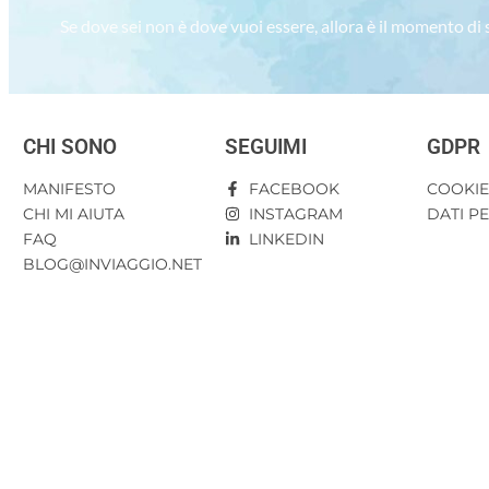
Se dove sei non è dove vuoi essere, allora è il momento di
CHI SONO
SEGUIMI
GDPR
MANIFESTO
FACEBOOK
COOKI
CHI MI AIUTA
INSTAGRAM
DATI P
FAQ
LINKEDIN
BLOG@INVIAGGIO.NET