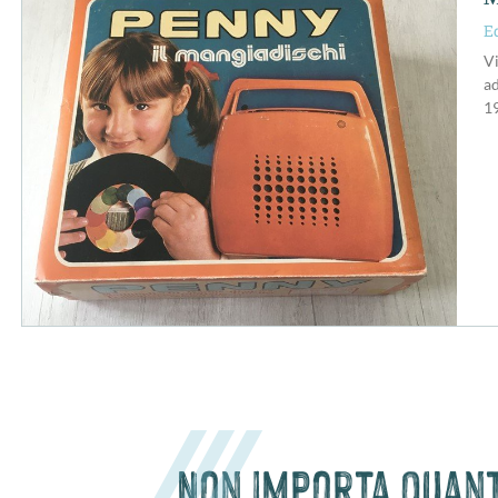
E
Vi
ad
1
Non importa quanto