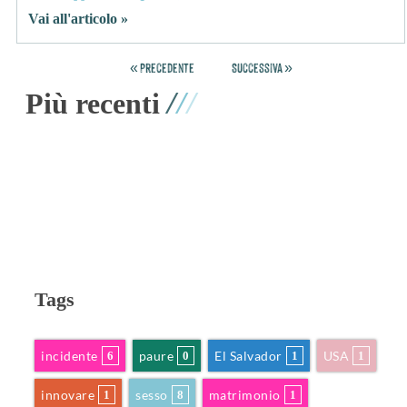
Vai all'articolo »
« Precedente
Successiva »
/
/
/
Più recenti
Tags
incidente
paure
El Salvador
USA
6
0
1
1
innovare
sesso
matrimonio
1
8
1