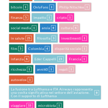
bitcoin
OnlyFans
Philip Nitschke
1
1
1
finanza
impatto
cripto
5
1
1
social media
ansia
cultura
1
0
6
in salute
filosofia
investimenti
25
3
1
film
Colombia
disparità sociale
5
4
1
infanzia
Eder Cappelli
Francia
6
23
1
ricchezza
anni60
regali
1
1
1
autovelox
1
La fusione tra Lufthansa e ITA Airways rappresenta
una svolta significativa nel settore dell'aviazione.
0
Con il supporto di Lufthansa
viaggiare
microbiota
33
1