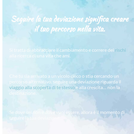
Seguire la tua deviazione significa creare
il tuo percorso
nella vita.
Si tratta di abbracciare il cambiamento e correre dei
rischi
alla ricerca di una vita che ami.
Che tu sia arrivato a un vicolo cieco o stia cercando un
percorso alternativo, seguire una deviazione riguarda il
viaggio alla scoperta di te stesso
e alla crescita… non la
destinazione.
Se dove sei non è dove vuoi essere, allora è il momento di
seguire la tua deviazione…