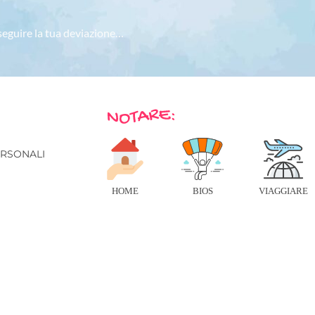
 seguire la tua deviazione…
E
ERSONALI
HOME
BIOS
VIAGGIARE
© 2026 IN VIAGGIO - TUTTI I DIRITTI RISERVATI