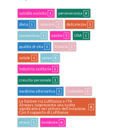
suicidio assisito
perseveranza
1
0
dieta
relazioni
delicatezze
1
1
1
coronavirus
psiche
USA
1
3
1
qualità di vita
Francia
1
1
natale
sesso
1
8
industria sanitaria
1
crescita personale
1
medicina alternativa
Colombia
1
4
La fusione tra Lufthansa e ITA
Airways rappresenta una svolta
0
significativa nel settore dell'aviazione.
Con il supporto di Lufthansa
stress
incidente
1
6