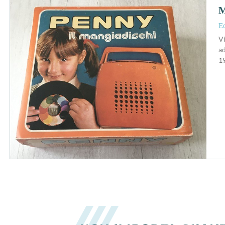
M
E
Vi
ad
1