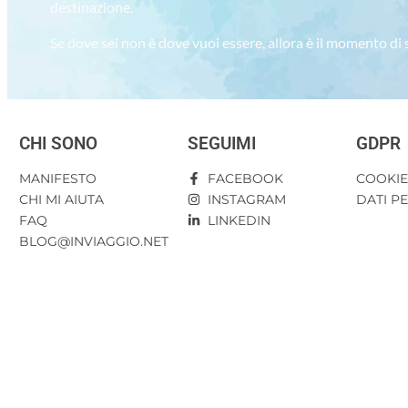
destinazione.
Se dove sei non è dove vuoi essere, allora è il momento di
CHI SONO
SEGUIMI
GDPR
MANIFESTO
FACEBOOK
COOKI
CHI MI AIUTA
INSTAGRAM
DATI P
FAQ
LINKEDIN
BLOG@INVIAGGIO.NET