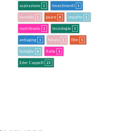
aspirazione
investimenti
1
1
cervello
paure
impatto
1
0
1
matrimonio
tecnologie
1
1
antiaging
futuro
film
1
1
5
famiglia
Italia
0
3
Eder Cappelli
23