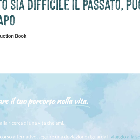
 sia difficile il passato, p
apo
ruction Book
re il tuo percorso
nella vita.
alla ricerca di una vita che ami.
rcorso alternativo, seguire una deviazione riguarda il
viaggio alla s