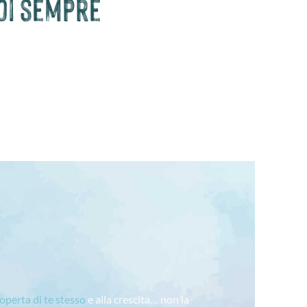
uoi sempre
coperta di te stesso
e alla crescita… non la