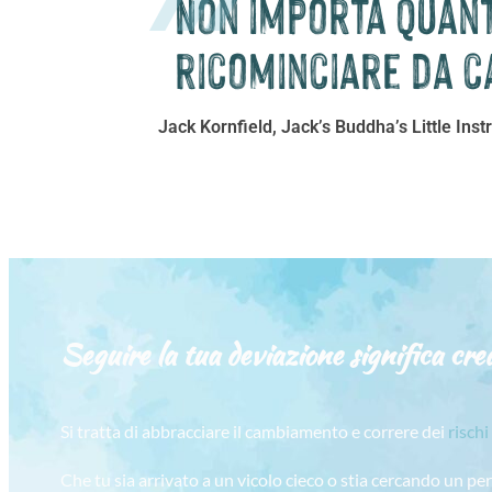
Non importa quanto
ricominciare da c
Jack Kornfield, Jack’s Buddha’s Little Inst
Seguire la tua deviazione significa crea
Si tratta di abbracciare il cambiamento e correre dei
rischi
Che tu sia arrivato a un vicolo cieco o stia cercando un pe