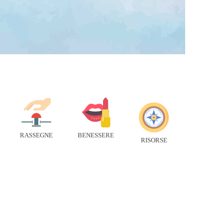
RASSEGNE
BENESSERE
RISORSE