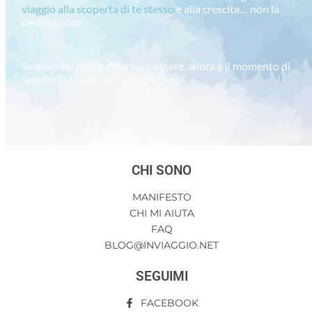
viaggio alla scoperta di te stesso
e alla crescita… non la
destinazione.
Se dove sei non è dove vuoi essere, allora è il momento di
seguire la tua deviazione…
CHI SONO
MANIFESTO
CHI MI AIUTA
FAQ
BLOG@INVIAGGIO.NET
SEGUIMI
FACEBOOK