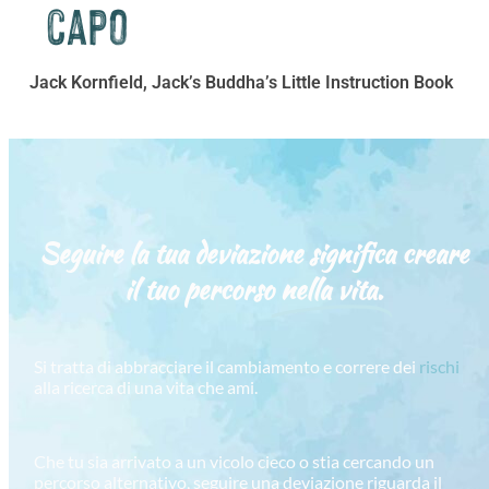
capo
Jack Kornfield, Jack’s Buddha’s Little Instruction Book
Seguire la tua deviazione significa creare
il tuo percorso
nella vita.
Si tratta di abbracciare il cambiamento e correre dei
rischi
alla ricerca di una vita che ami.
Che tu sia arrivato a un vicolo cieco o stia cercando un
percorso alternativo, seguire una deviazione riguarda il