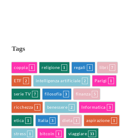
Tags
coppia
religione
regali
libri
1
1
1
7
ETF
intelligenza artificiale
Parigi
2
2
1
serie TV
filosofia
finanza
7
3
5
ricchezza
benessere
Informatica
1
2
3
etica
Italia
dieta
aspirazione
1
3
1
1
stress
bitcoin
viaggiare
1
1
33