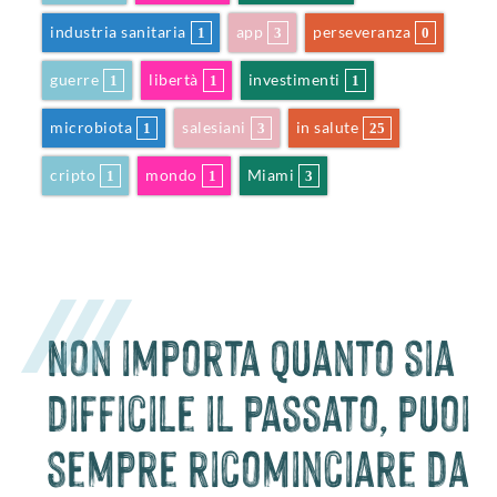
industria sanitaria
app
perseveranza
1
3
0
guerre
libertà
investimenti
1
1
1
microbiota
salesiani
in salute
1
3
25
cripto
mondo
Miami
1
1
3
Non importa quanto sia
difficile il passato, puoi
sempre ricominciare da