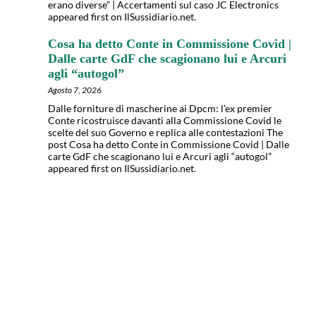
erano diverse” | Accertamenti sul caso JC Electronics
appeared first on IlSussidiario.net.
Cosa ha detto Conte in Commissione Covid |
Dalle carte GdF che scagionano lui e Arcuri
agli “autogol”
Agosto 7, 2026
Dalle forniture di mascherine ai Dpcm: l'ex premier
Conte ricostruisce davanti alla Commissione Covid le
scelte del suo Governo e replica alle contestazioni The
post Cosa ha detto Conte in Commissione Covid | Dalle
carte GdF che scagionano lui e Arcuri agli “autogol”
appeared first on IlSussidiario.net.