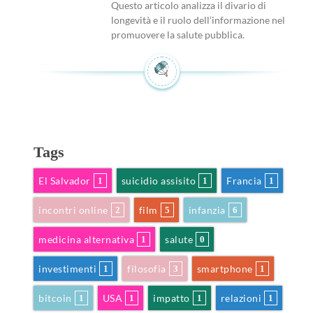
Questo articolo analizza il divario di
longevità e il ruolo dell’informazione nel
promuovere la salute pubblica.
Tags
El Salvador
suicidio assisito
Francia
1
1
1
incontri online
film
infanzia
2
5
6
medicina alternativa
salute
1
0
investimenti
filosofia
smartphone
1
3
1
bitcoin
USA
impatto
relazioni
1
1
1
1