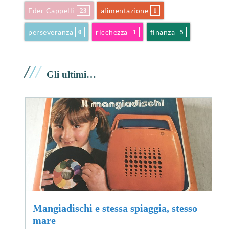
Eder Cappelli
alimentazione
23
1
perseveranza
ricchezza
finanza
0
1
5
/
/
/
Gli ultimi…
Mangiadischi e stessa spiaggia, stesso
mare