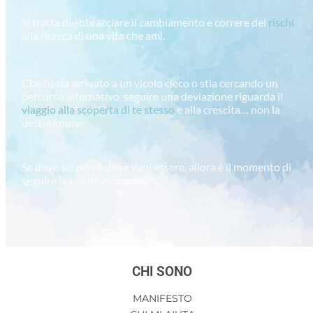
Si tratta di abbracciare il cambiamento e correre dei
rischi
alla ricerca di una vita che ami.
Che tu sia arrivato a un vicolo cieco o stia cercando un
percorso alternativo, seguire una deviazione riguarda il
viaggio alla scoperta di te stesso
e alla crescita… non la
destinazione.
Se dove sei non è dove vuoi essere, allora è il momento di
seguire la tua deviazione…
CHI SONO
MANIFESTO