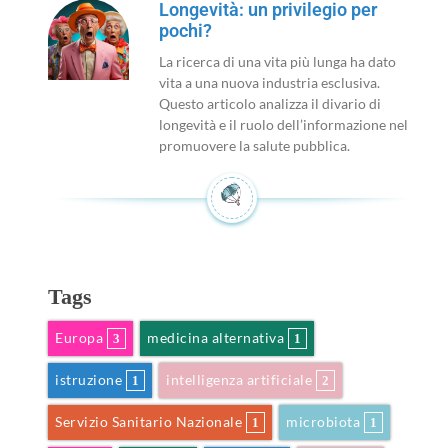
Longevità: un privilegio per
pochi?
La ricerca di una vita più lunga ha dato
vita a una nuova industria esclusiva.
Questo articolo analizza il divario di
longevità e il ruolo dell’informazione nel
promuovere la salute pubblica.
Tags
Europa
medicina alternativa
3
1
istruzione
intelligenza artificiale
1
2
Servizio Sanitario Nazionale
microbiota
1
1