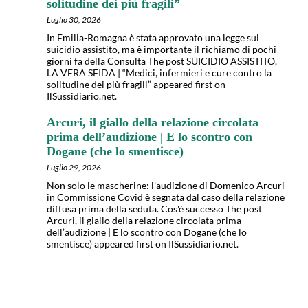
solitudine dei più fragili”
Luglio 30, 2026
In Emilia-Romagna è stata approvato una legge sul
suicidio assistito, ma è importante il richiamo di pochi
giorni fa della Consulta The post SUICIDIO ASSISTITO,
LA VERA SFIDA | “Medici, infermieri e cure contro la
solitudine dei più fragili” appeared first on
IlSussidiario.net.
Arcuri, il giallo della relazione circolata
prima dell’audizione | E lo scontro con
Dogane (che lo smentisce)
Luglio 29, 2026
Non solo le mascherine: l'audizione di Domenico Arcuri
in Commissione Covid è segnata dal caso della relazione
diffusa prima della seduta. Cos'è successo The post
Arcuri, il giallo della relazione circolata prima
dell’audizione | E lo scontro con Dogane (che lo
smentisce) appeared first on IlSussidiario.net.