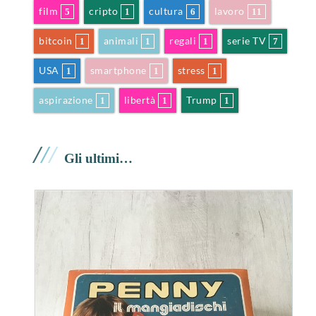
film
cripto
cultura
lavoro
5
1
6
11
bitcoin
animali
regali
serie TV
1
1
1
7
USA
smartphone
stress
1
1
1
aspirazione
libertà
Trump
1
1
1
/
/
/
Gli ultimi…