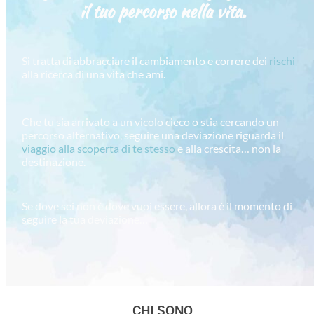
il tuo percorso
nella vita.
Si tratta di abbracciare il cambiamento e correre dei
rischi
alla ricerca di una vita che ami.
Che tu sia arrivato a un vicolo cieco o stia cercando un
percorso alternativo, seguire una deviazione riguarda il
viaggio alla scoperta di te stesso
e alla crescita… non la
destinazione.
Se dove sei non è dove vuoi essere, allora è il momento di
seguire la tua deviazione…
CHI SONO