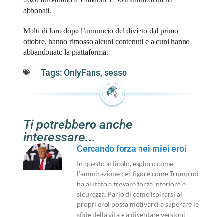
abbonati.
Molti di loro dopo l’annuncio del divieto dal primo
ottobre, hanno rimosso alcuni contenuti e alcuni hanno
abbandonato la piattaforma.
Tags:
OnlyFans
,
sesso
Ti potrebbero anche
interessare...
Cercando forza nei miei eroi
In questo articolo, esploro come
l’ammirazione per figure come Trump mi
ha aiutato a trovare forza interiore e
sicurezza. Parlo di come ispirarsi ai
propri eroi possa motivarci a superare le
sfide della vita e a diventare versioni