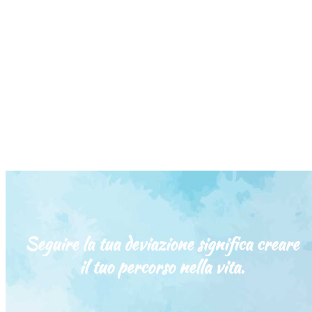
Seguire la tua deviazione significa creare
il tuo percorso
nella vita.