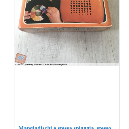
Mangiadischi e stessa spiaggia, stesso