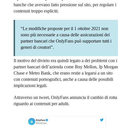
banche che avevano fatto pressione sul sito, per regolare i
contenuti troppo espliciti.
“Le modifiche proposte per il 1 ottobre 2021 non
sono più necessarie a causa delle assicurazioni dei
partner bancari che OnlyFans può supportare tutti i
generi di creatori”.
Il motivo del divieto era quindi legato a dei problemi con i
partner bancari dell’azienda come Bny Mellon, Jp Morgan
Chase e Metro Bank, che erano restie a legarsi a un sito
con contenuti pornografici, anche a causa delle possibili
implicazioni legali.
Attraverso un tweet, OnlyFans annuncia il cambio di rotta
riguardo ai contenuti per adulti.