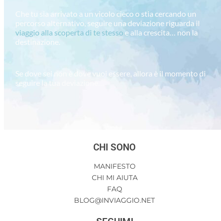
Che tu sia arrivato a un vicolo cieco o stia cercando un
percorso alternativo, seguire una deviazione riguarda il
viaggio alla scoperta di te stesso
e alla crescita… non la
destinazione.
Se dove sei non è dove vuoi essere, allora è il momento di
seguire la tua deviazione…
CHI SONO
MANIFESTO
CHI MI AIUTA
FAQ
BLOG@INVIAGGIO.NET