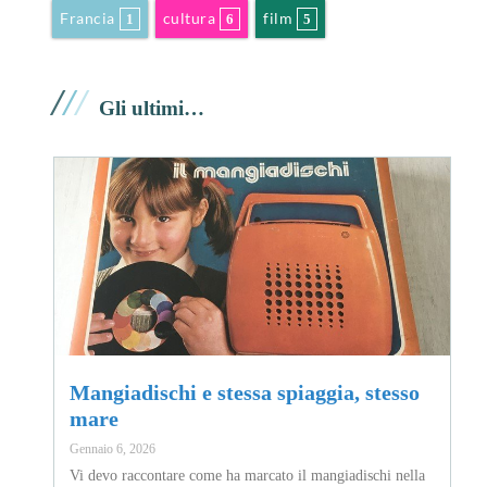
Francia
cultura
film
1
6
5
/
/
/
Gli ultimi…
Mangiadischi e stessa spiaggia, stesso
mare
Gennaio 6, 2026
Vi devo raccontare come ha marcato il mangiadischi nella