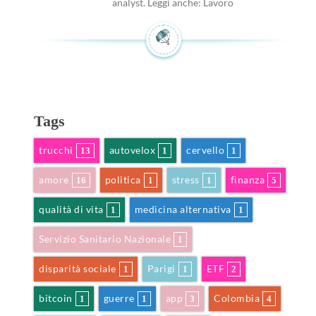
analyst. Leggi anche: Lavoro
Tags
trucchi
autovelox
cervello
13
1
1
amore
politica
stress
finanza
16
1
1
5
qualità di vita
medicina alternativa
1
1
Servizio Sanitario Nazionale
1
disparità sociale
Parigi
ETF
1
1
2
bitcoin
guerre
app
Colombia
1
1
3
4