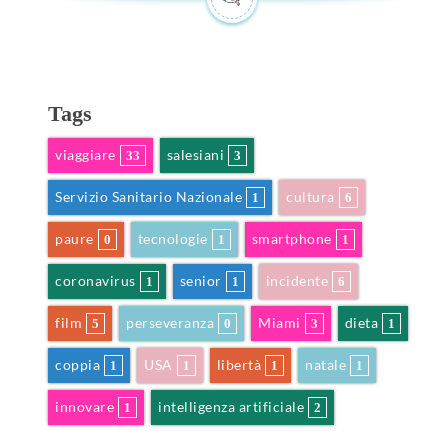
Tags
viaggiare
salesiani
33
3
Servizio Sanitario Nazionale
cultura
1
6
paure
tecnologie
smartphone
0
1
1
coronavirus
senior
incidente
1
1
6
film
perseveranza
Miami
dieta
5
0
3
1
coppia
USA
libertà
natale
1
1
1
1
innovare
intelligenza artificiale
1
2