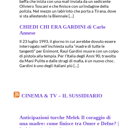
beffa che inizia con una mail inviata da un sedicente
Oliviero Toscani e che finisce con un’indagine della
polizia. Nel mezzo un labirinto che porta a Tirana, dove
si sta allestendo la Biennale […]
CHIEDI CHI ERA GARDINI di Carlo
Annese
Il 23 luglio 1993, il giorno in cui avrebbe dovuto essere
interrogato nell’inchiesta sulla “madre di tutte le
tangenti” per Enimont, Raul Gardini muore con un colpo
di pistola alla tempia. Per l’Italia degli Anni 90, travolta
da Mani Pulite e dalle stragi di mafia, è un nuovo choc.
Gardini è uno degli italiani più […]
CINEMA & TV – IL SUSSIDIARIO
Anticipazioni turche Melek Il coraggio di
una madre: come finisce tra Omer e Defne? |