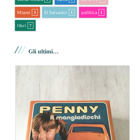
Miami
El Salvador
politica
3
1
1
libri
7
/
/
/
Gli ultimi…