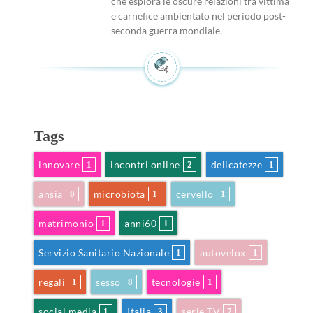
che esplora le oscure relazioni tra vittima
e carnefice ambientato nel periodo post-
seconda guerra mondiale.
Tags
innovare
incontri online
delicatezze
1
2
1
ansia
microbiota
cervello
0
1
1
matrimonio
anni60
1
1
Servizio Sanitario Nazionale
autovelox
1
1
regali
sesso
tecnologie
1
8
1
social media
Italia
serie TV
1
3
7