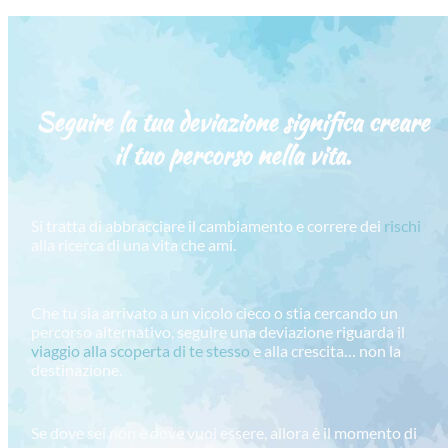
Seguire la tua deviazione significa creare
il tuo percorso
nella vita.
Si tratta di abbracciare il cambiamento e correre dei
rischi
alla ricerca di una vita che ami.
Che tu sia arrivato a un vicolo cieco o stia cercando un
percorso alternativo, seguire una deviazione riguarda il
viaggio alla scoperta di te stesso
e alla crescita… non la
destinazione.
Se dove sei non è dove vuoi essere, allora è il momento di