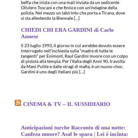
beffa che inizia con una mail inviata da un sedicente
Oliviero Toscani e che finisce con un’indagine della
polizia. Nel mezzo un labirinto che porta a Tirana, dove
si sta allestendo la Biennale […]
CHIEDI CHI ERA GARDINI di Carlo
Annese
Il 23 luglio 1993, il giorno in cui avrebbe dovuto essere
interrogato nell’inchiesta sulla “madre di tutte le
tangenti” per Enimont, Raul Gardini muore con un colpo
di pistola alla tempia. Per l’Italia degli Anni 90, travolta
da Mani Pulite e dalle stragi di mafia, è un nuovo choc.
Gardini è uno degli italiani più […]
CINEMA & TV – IL SUSSIDIARIO
Anticipazioni turche Racconto di una notte:
Canfeza muore? Asaf le spara | Lei è incinta: