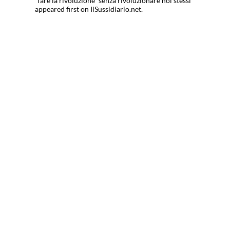
“fare la rivoluzione” senza rivoluzionare noi stessi
appeared first on IlSussidiario.net.