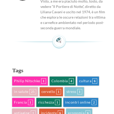
Visto, a me era piaciuto molto, tosto, da
vedere “Il Portiere di Notte”, diretto da
Liliana Cavani e uscito nel 1974, è un film
che esplora le oscure relazioni tra vittima
e carnefice ambientato nel periodo post-
seconda guerra mondiale.
Tags
Philip Nitschke
Colombia
cultura
1
4
6
in salute
cervello
stress
25
1
1
Francia
ricchezza
incontri online
1
1
2
antiaging
incidente
economia
1
6
6