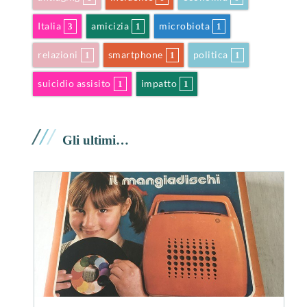
Italia
amicizia
microbiota
3
1
1
relazioni
smartphone
politica
1
1
1
suicidio assisito
impatto
1
1
/
/
/
Gli ultimi…