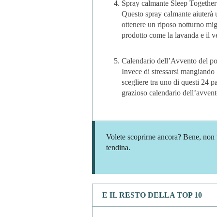
Spray calmante Sleep Togeth
Questo spray calmante aiuterà
ottenere un
riposo notturno migl
prodotto come la lavanda e il ve
Calendario dell’Avvento del p
Invece di stressarsi mangiando 
scegliere tra uno di questi 24 p
grazioso calendario dell’avve
Volete scoprirne ancora? Bene, non v
tendina.
E IL RESTO DELLA TOP 10