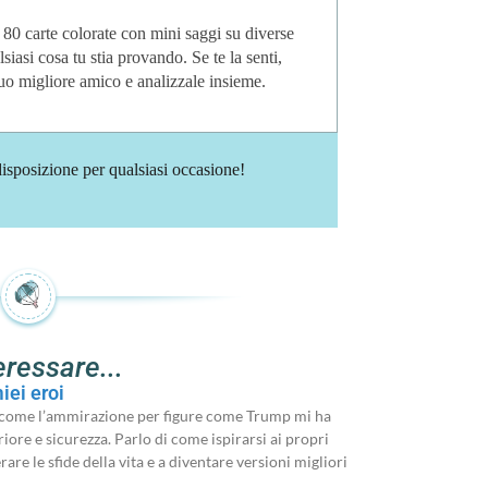
 80 carte colorate con mini saggi su diverse
siasi cosa tu stia provando. Se te la senti,
uo migliore amico e analizzale insieme.
isposizione per qualsiasi occasione!
eressare...
iei eroi
o come l’ammirazione per figure come Trump mi ha
riore e sicurezza. Parlo di come ispirarsi ai propri
are le sfide della vita e a diventare versioni migliori