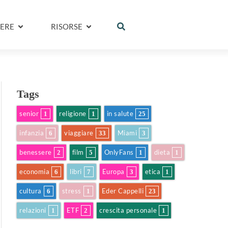
ERE
RISORSE
Tags
senior
religione
in salute
1
1
25
infanzia
viaggiare
Miami
6
33
3
benessere
film
OnlyFans
dieta
2
5
1
1
economia
libri
Europa
etica
6
7
3
1
cultura
stress
Eder Cappelli
6
1
23
relazioni
ETF
crescita personale
1
2
1