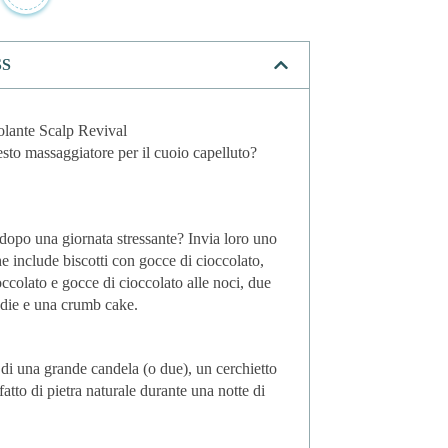
SS
molante Scalp Revival
questo massaggiatore per il cuoio capelluto?
dopo una giornata stressante? Invia loro uno
che include biscotti con gocce di cioccolato,
occolato e gocce di cioccolato alle noci, due
ondie e una crumb cake.
 di una grande candela (o due), un cerchietto
fatto di pietra naturale durante una notte di