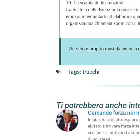
10. La scatola delle emozioni
La Scatola delle Emozioni consiste in
emozioni per aiutarti ad elaborare qual
organizza una chiamata zoom con il t
Un vero e proprio must da tenere a d
Tags:
trucchi
Ti potrebbero anche int
Cercando forza nei m
In questo articolo, esplor
aiutato a trovare forza inte
eroi possa motivarci a super
di noi stessi.