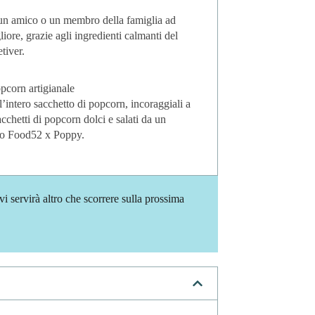
er
 un amico o un membro della famiglia ad
iore, grazie agli ingredienti calmanti del
tiver.
opcorn artigianale
l’intero sacchetto di popcorn, incoraggiali a
acchetti di popcorn dolci e salati da un
nto Food52 x Poppy.
i servirà altro che scorrere sulla prossima