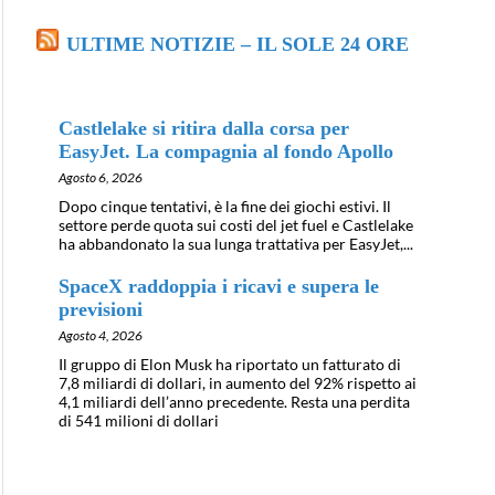
ULTIME NOTIZIE – IL SOLE 24 ORE
Castlelake si ritira dalla corsa per
EasyJet. La compagnia al fondo Apollo
Agosto 6, 2026
Dopo cinque tentativi, è la fine dei giochi estivi. Il
settore perde quota sui costi del jet fuel e Castlelake
ha abbandonato la sua lunga trattativa per EasyJet,...
SpaceX raddoppia i ricavi e supera le
previsioni
Agosto 4, 2026
Il gruppo di Elon Musk ha riportato un fatturato di
7,8 miliardi di dollari, in aumento del 92% rispetto ai
4,1 miliardi dell’anno precedente. Resta una perdita
di 541 milioni di dollari