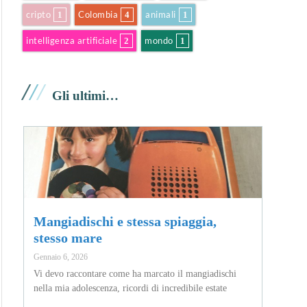
cripto
Colombia
animali
1
4
1
intelligenza artificiale
mondo
2
1
/
/
/
Gli ultimi…
Mangiadischi e stessa spiaggia,
stesso mare
Gennaio 6, 2026
Vi devo raccontare come ha marcato il mangiadischi
nella mia adolescenza, ricordi di incredibile estate