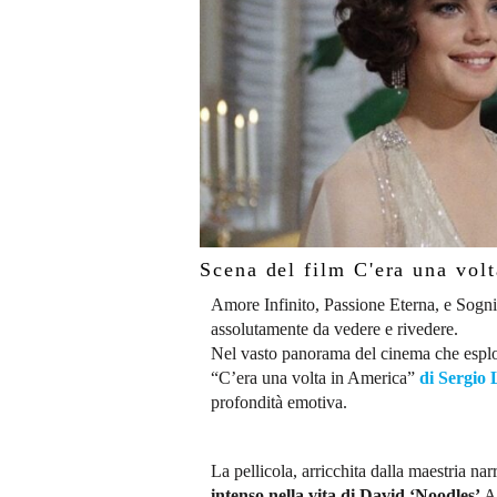
Scena del film C'era una vol
Amore Infinito, Passione Eterna, e Sogn
assolutamente da vedere e rivedere.
Nel vasto panorama del cinema che esplor
“C’era una volta in America”
di Sergio
profondità emotiva.
La pellicola, arricchita dalla maestria na
intenso nella vita di
David ‘Noodles’
Aa