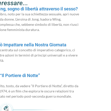
eressare...
g, sogno di libertà attraverso il sesso?
ibro, noto per la sua schiettezza sessuale, aprì nuove
 da donne. L’eroina di Jong, Isadora Wing,
omplessa che, sebbene simbolo di libertà, non riuscì
zione femminista duratura.
ò Impattare nella Nostra Giornata
 centrata sul concetto di imperativo categorico, ci
re azioni in termini di principi universali e a vivere
tà.
Il Portiere di Notte”
to, tosto, da vedere “Il Portiere di Notte”, diretto da
1974, è un film che esplora le oscure relazioni tra
tato nel periodo post-seconda guerra mondiale.