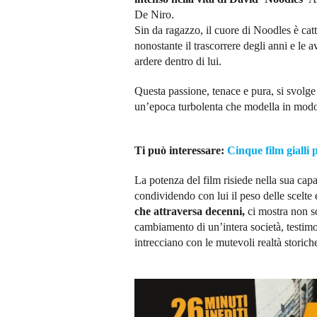
De Niro.
Sin da ragazzo, il cuore di Noodles è cat
nonostante il trascorrere degli anni e le a
ardere dentro di lui.
Questa passione, tenace e pura, si svolge 
un’epoca turbolenta che modella in modo i
Ti può interessare:
Cinque film gialli 
La potenza del film risiede nella sua capac
condividendo con lui il peso delle scelte e
che attraversa decenni,
ci mostra non s
cambiamento di un’intera società, testimo
intrecciano con le mutevoli realtà storich