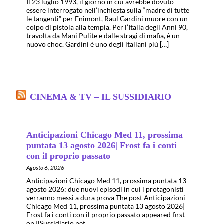
Il 23 luglio 1993, il giorno in cui avrebbe dovuto
essere interrogato nell’inchiesta sulla “madre di tutte
le tangenti” per Enimont, Raul Gardini muore con un
colpo di pistola alla tempia. Per l’Italia degli Anni 90,
travolta da Mani Pulite e dalle stragi di mafia, è un
nuovo choc. Gardini è uno degli italiani più […]
CINEMA & TV – IL SUSSIDIARIO
Anticipazioni Chicago Med 11, prossima
puntata 13 agosto 2026| Frost fa i conti
con il proprio passato
Agosto 6, 2026
Anticipazioni Chicago Med 11, prossima puntata 13
agosto 2026: due nuovi episodi in cui i protagonisti
verranno messi a dura prova The post Anticipazioni
Chicago Med 11, prossima puntata 13 agosto 2026|
Frost fa i conti con il proprio passato appeared first
on IlSussidiario.net.