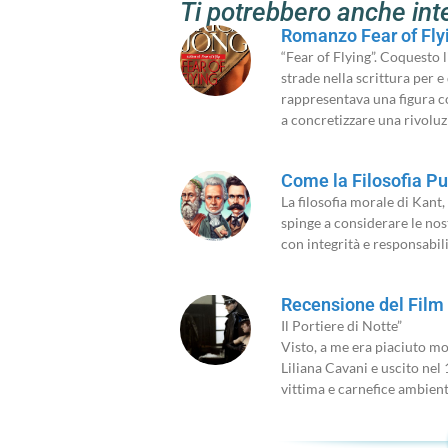
Ti potrebbero anche int
Romanzo Fear of Flyin
“Fear of Flying”. Coquesto l
strade nella scrittura per e
rappresentava una figura c
a concretizzare una rivolu
Come la Filosofia Pu
La filosofia morale di Kant,
spinge a considerare le nost
con integrità e responsabili
Recensione del Film “
Il Portiere di Notte”
Visto, a me era piaciuto mol
Liliana Cavani e uscito nel 
vittima e carnefice ambien