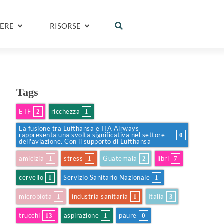
ERE
RISORSE
Tags
ETF
ricchezza
2
1
La fusione tra Lufthansa e ITA Airways
rappresenta una svolta significativa nel settore
0
dell'aviazione. Con il supporto di Lufthansa
amicizia
stress
Guatemala
libri
1
1
2
7
cervello
Servizio Sanitario Nazionale
1
1
microbiota
industria sanitaria
Italia
1
1
3
trucchi
aspirazione
paure
13
1
0