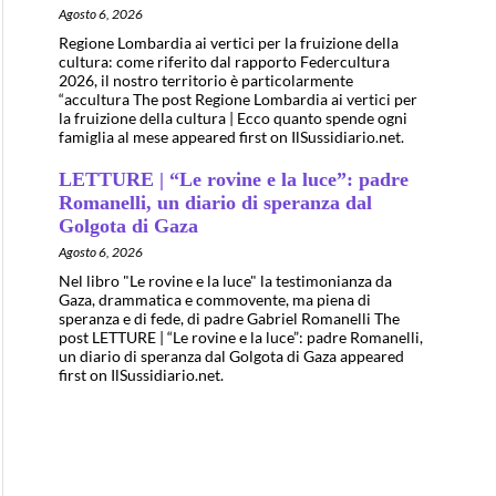
Agosto 6, 2026
Regione Lombardia ai vertici per la fruizione della
cultura: come riferito dal rapporto Federcultura
2026, il nostro territorio è particolarmente
“accultura The post Regione Lombardia ai vertici per
la fruizione della cultura | Ecco quanto spende ogni
famiglia al mese appeared first on IlSussidiario.net.
LETTURE | “Le rovine e la luce”: padre
Romanelli, un diario di speranza dal
Golgota di Gaza
Agosto 6, 2026
Nel libro "Le rovine e la luce" la testimonianza da
Gaza, drammatica e commovente, ma piena di
speranza e di fede, di padre Gabriel Romanelli The
post LETTURE | “Le rovine e la luce”: padre Romanelli,
un diario di speranza dal Golgota di Gaza appeared
first on IlSussidiario.net.