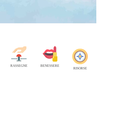
RASSEGNE
BENESSERE
RISORSE