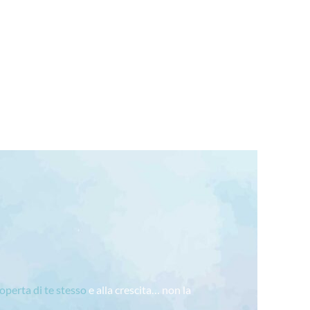
coperta di te stesso
e alla crescita… non la