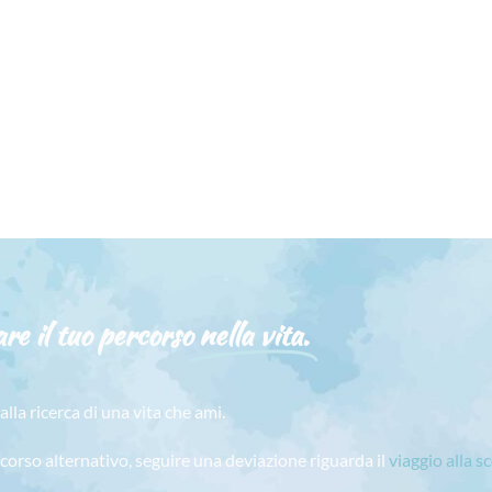
re il tuo percorso
nella vita.
alla ricerca di una vita che ami.
rcorso alternativo, seguire una deviazione riguarda il
viaggio alla s