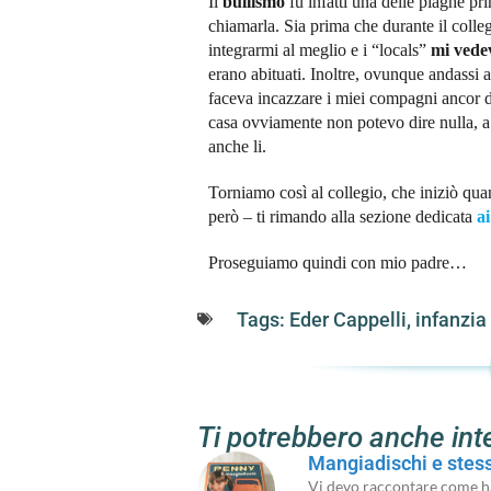
Il
bullismo
fu infatti una delle piaghe pr
chiamarla. Sia prima che durante il colle
integrarmi al meglio e i “locals”
mi vede
erano abituati. Inoltre, ovunque andassi
faceva incazzare i miei compagni ancor di
casa ovviamente non potevo dire nulla, a 
anche li.
Torniamo così al collegio, che iniziò qua
però – ti rimando alla sezione dedicata
ai
Proseguiamo quindi con mio padre…
Tags:
Eder Cappelli
,
infanzia
Ti potrebbero anche int
Mangiadischi e stes
Vi devo raccontare come ha