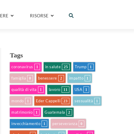
ERE
RISORSE
Tags
coronavirus
in salute
Trump
1
25
1
famiglia
benessere
impatto
0
2
1
qualità di vita
lavoro
USA
1
11
1
mondo
Eder Cappelli
sessualità
1
23
1
matrimonio
Guatemala
1
2
invecchiamento
perseveranza
1
0