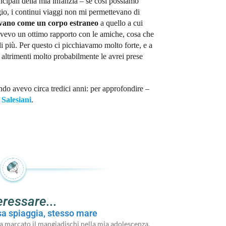
incipali della mia infanzia – se così possiamo
gio, i continui viaggi non mi permettevano di
vano come un corpo estraneo
a quello a cui
 avevo un ottimo rapporto con le amiche, cosa che
 più. Per questo ci picchiavamo molto forte, e a
altrimenti molto probabilmente le avrei prese
ndo avevo circa tredici anni: per approfondire –
 Salesiani
.
eressare...
sa spiaggia, stesso mare
 marcato il mangiadischi nella mia adolescenza,