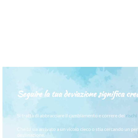
Seguire la tua deviazione significa crea
Si tratta di abbracciare il cambiamento e correre dei
rischi
Che tu sia arrivato a un vicolo cieco o stia cercando un pe
destinazione.