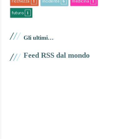
ricchezza
incidente
medicina
1
6
1
futuro
1
/
/
/
Gli ultimi…
/
/
/
Feed RSS dal mondo