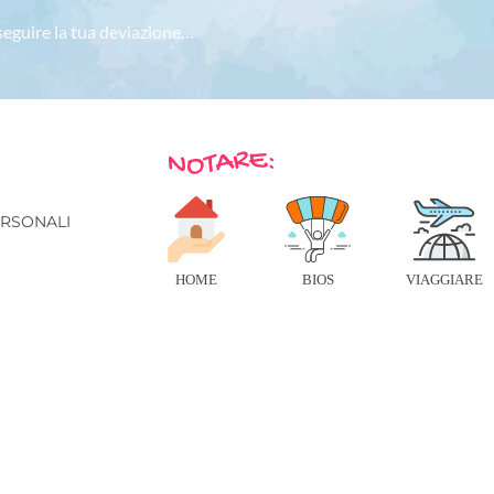
 seguire la tua deviazione…
E
ERSONALI
HOME
BIOS
VIAGGIARE
© 2026 IN VIAGGIO - TUTTI I DIRITTI RISERVATI