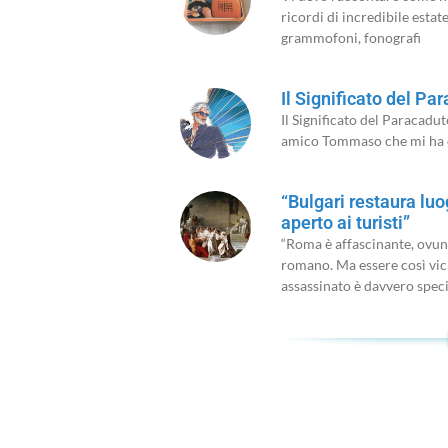
ricordi di incredibile estat
grammofoni, fonografi
Il Significato del Pa
Il Significato del Paracadu
amico Tommaso che mi ha c
“Bulgari restaura lu
aperto ai turisti”
“Roma è affascinante, ovunq
romano. Ma essere così vicin
assassinato è davvero specia