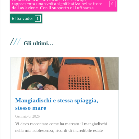
rappresenta una svolta significativa nel settore
0
dell'aviazione. Con il supporto di Lufthansa
El Salvador
1
/
/
/
Gli ultimi…
Mangiadischi e stessa spiaggia,
stesso mare
Gennaio 6, 2026
Vi devo raccontare come ha marcato il mangiadischi
nella mia adolescenza, ricordi di incredibile estate