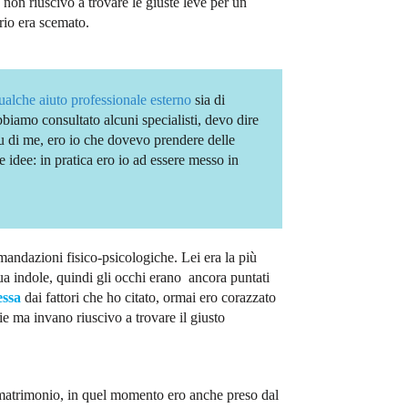
non riuscivo a trovare le giuste leve per un
rio era scemato.
ualche aiuto professionale
esterno
sia di
biamo consultato alcuni specialisti, devo dire
u di me, ero io che dovevo prendere delle
e idee: in pratica ero io ad essere messo in
mandazioni fisico-psicologiche. Lei era la più
sua indole, quindi gli occhi erano
ancora puntati
essa
dai fattori che ho citato, ormai ero corazzato
ie ma invano riuscivo a trovare il giusto
l matrimonio, in quel momento ero anche preso dal