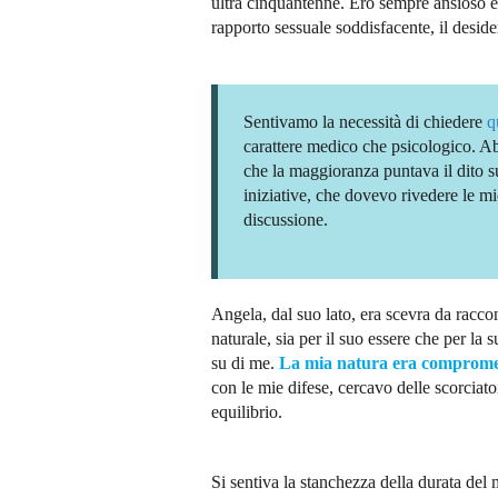
ultra cinquantenne. Ero sempre ansioso e 
rapporto sessuale soddisfacente, il deside
Sentivamo la necessità di chiedere
q
carattere medico che psicologico. Ab
che la maggioranza puntava il dito s
iniziative, che dovevo rivedere le mi
discussione.
Angela, dal suo lato, era scevra da racco
naturale, sia per il suo essere che per la 
su di me.
La mia natura era comprom
con le mie difese, cercavo delle scorciato
equilibrio.
Si sentiva la stanchezza della durata de