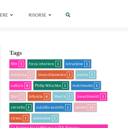
ERE
RISORSE
Tags
film
forza interiore
istruzione
5
1
1
medicina
invecchiamento
psiche
1
1
3
cultura
Philip Nitschke
matrimonio
6
1
1
libri
infanzia
libertà
investimenti
7
6
1
1
cervello
suicidio assisito
amore
1
1
16
stress
autovelox
1
1
La fusione tra Lufthansa e ITA Airways