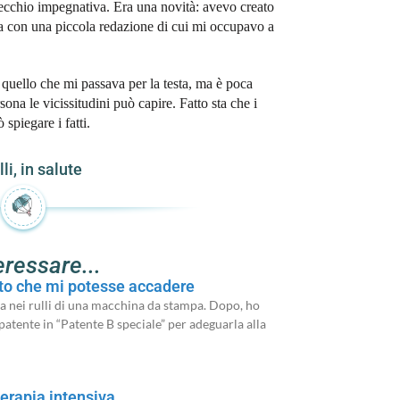
ecchio impegnativa. Era una novità: avevo creato
ata con una piccola redazione di cui mi occupavo a
quello che mi passava per la testa, ma è poca
sona le vicissitudini può capire. Fatto sta che i
spiegare i fatti.
li
,
in salute
eressare...
to che mi potesse accadere
ra nei rulli di una macchina da stampa. Dopo, ho
atente in “Patente B speciale” per adeguarla alla
terapia intensiva