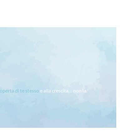
coperta di te stesso
e alla crescita… non la